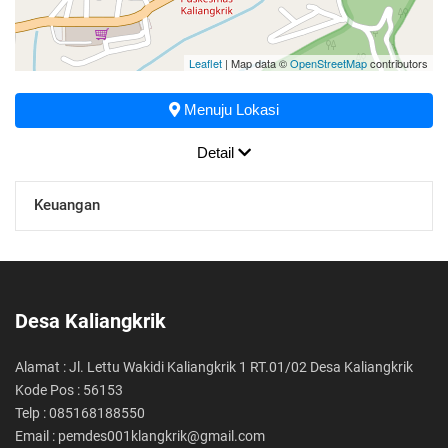
Leaflet
| Map data ©
OpenStreetMap
contributors
Menuju Lokasi
Detail
Keuangan
Desa Kaliangkrik
Alamat : Jl. Lettu Wakidi Kaliangkrik 1 RT.01/02 Desa Kaliangkrik
Kode Pos : 56153
Telp : 085168188550
Email : pemdes001klangkrik@gmail.com