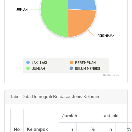
JUMLAH
JUMLAH
PEREMPUAN
PEREMPUAN
LAKI-LAKI
PEREMPUAN
JUMLAH
BELUM MENGISI
Highcharts.com
Tabel Data Demografi Berdasar Jenis Kelamin
Jumlah
Laki-laki
No
Kelompok
n
%
n
%