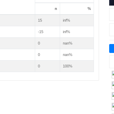
n
%
15
inf%
-15
inf%
0
nan%
0
nan%
0
100%