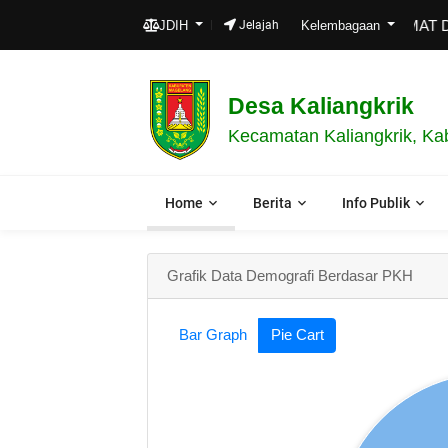
SELAMAT DATAN
JDIH
Jelajah
Kelembagaan
Desa Kaliangkrik
Kecamatan Kaliangkrik, Ka
Home
Berita
Info Publik
Grafik Data Demografi Berdasar PKH
Bar Graph
Pie Cart