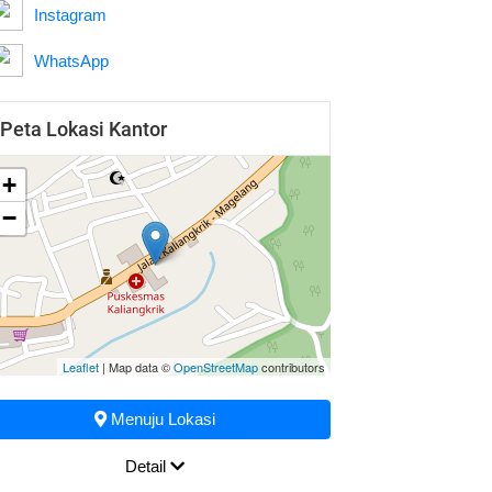
Instagram
WhatsApp
Peta Lokasi Kantor
+
−
Leaflet
| Map data ©
OpenStreetMap
contributors
Menuju Lokasi
Detail