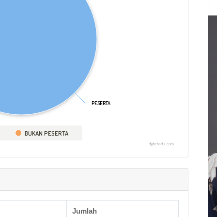
PESERTA
PESERTA
BUKAN PESERTA
Highcharts.com
Jumlah